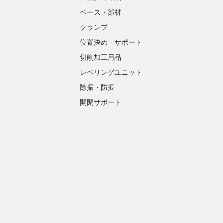
ベース・部材
クランプ
位置決め・サポート
切削加工用品
レベリングユニット
除振・防振
開閉サポート