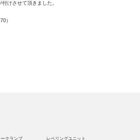
」が付けさせて頂きました。
470）
ナークランプ
レベリングユニット