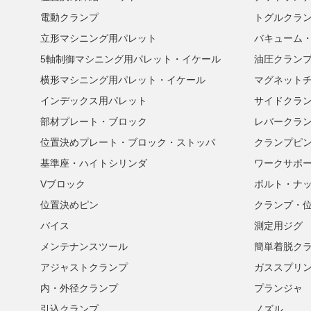
電動クランプ
トグルクラ
立形マシニング用パレット
バキューム
5軸制御マシニング用パレット・イケール
油圧クラン
横形マシニング用パレット・イケール
マグネット
インデックス用パレット
サイドクラ
部材プレート・ブロック
レバークラ
位置決めプレート・ブロック・ストッパ
クランプピ
基準座・ハイトシリンダ
ワークサポ
Vブロック
ボルト・ナ
位置決めピン
クランプ・
バイス
測定用ジグ
メンテナンスツール
簡単着脱ク
アジャストクランプ
ガススプリ
内・外径クランプ
プランジャ
引込クランプ
ノズル