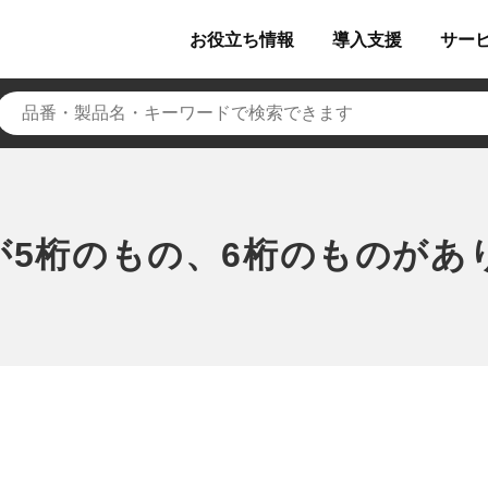
お役立ち
情報
導入
支援
サー
が5桁のもの、6桁のものがあ