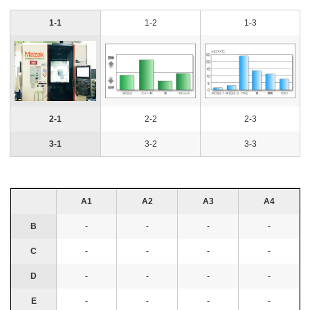
1-1
1-2
1-3
2-1
2-2
2-3
3-1
3-2
3-3
A1
A2
A3
A4
B
-
-
-
-
C
-
-
-
-
D
-
-
-
-
E
-
-
-
-