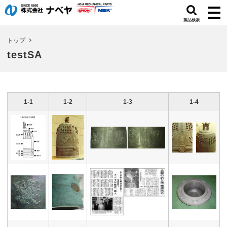
製品検索
トップ
testSA
1-1
1-2
1-3
1-4