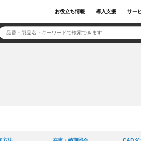
お役立ち
情報
導入
支援
サー
加方法
在庫・納期照会
CAD