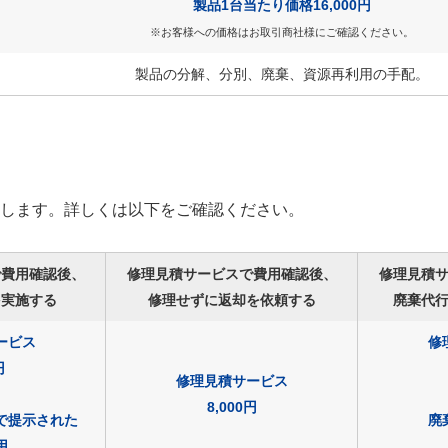
製品1台当たり価格16,000円
※お客様への価格はお取引商社様にご確認ください。
製品の分解、分別、廃棄、資源再利用の手配。
動します。詳しくは以下をご確認ください。
で費用確認後、
修理見積サービスで費用確認後、
修理見積
を実施する
修理せずに返却を依頼する
廃棄代
ービス
修
円
修理見積サービス
8,000円
で提示された
廃
用