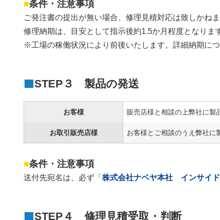
■
条件・注意事項
ご発注書の提出が無い場合、修理見積対応は致しかね
修理納期は、目安として指示後約1.5か月程度となりま
※工場の稼働状況により前後いたします。詳細納期に
STEP３ 製品の発送
お客様
販売店様と相談の上弊社に製
お取引販売店様
お客様とご相談のうえ弊社に
■
条件・注意事項
送付先宛名は、必ず「
株式会社ナベヤ本社 インサイ
STEP４ 修理見積受取・判断