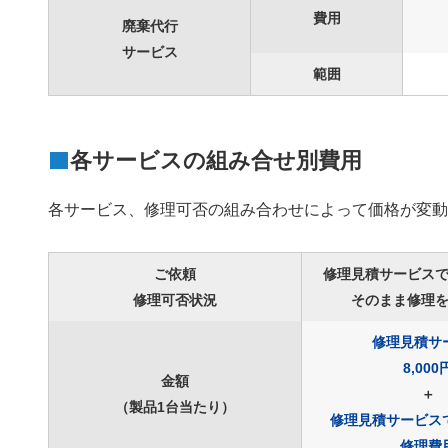
費用
廃棄代行
サービス
範囲
各サービスの組み合せ別費用
各サービス、修理可否の組み合わせによって価格が変
ご依頼
修理見積サービス
修理可否状況
そのまま修理
修理見積サ
8,000
金額
＋
（製品1台当たり）
修理見積サービス
修理費