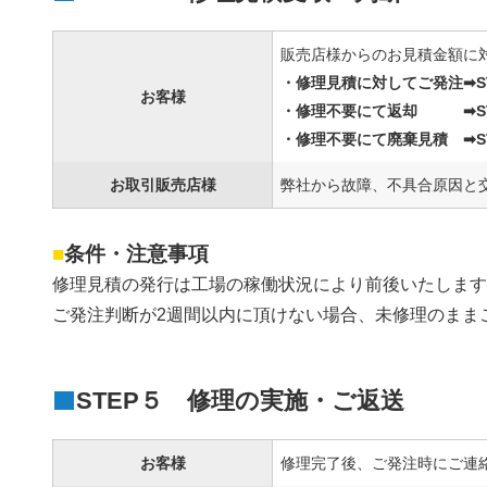
販売店様からのお見積金額に
・修理見積に対してご発注➡ST
お客様
・修理不要にて返却 ➡ST
・修理不要にて廃棄見積 ➡ST
お取引販売店様
弊社から故障、不具合原因と
■
条件・注意事項
修理見積の発行は工場の稼働状況により前後いたします
ご発注判断が2週間以内に頂けない場合、未修理のまま
STEP５ 修理の実施・ご返送
お客様
修理完了後、ご発注時にご連