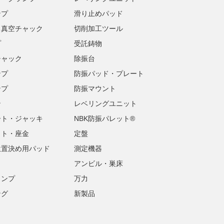
ンプ
滑り止めパッド
・真空チャック
切削加工ツール
プ
受託鋳物
チャック
除振台
ンプ
防振パッド・プレート
ンプ
防振マウント
ン
レベリングユニット
ート・ジャッキ
NBK防振パレット®
ット・座金
定盤
位置決め用パッド
測定機器
アンビル・巣床
ランプ
万力
ング
新製品