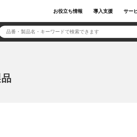
お役立ち
情報
導入
支援
サー
製品