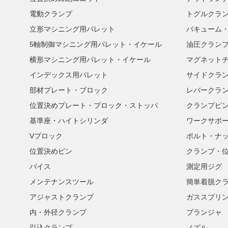
電動クランプ
トグルクラ
立形マシニング用パレット
バキューム
5軸制御マシニング用パレット・イケール
油圧クラン
横形マシニング用パレット・イケール
マグネット
インデックス用パレット
サイドクラ
部材プレート・ブロック
レバークラ
位置決めプレート・ブロック・ストッパ
クランプピ
基準座・ハイトシリンダ
ワークサポ
Vブロック
ボルト・ナ
位置決めピン
クランプ・
バイス
測定用ジグ
メンテナンスツール
簡単着脱ク
アジャストクランプ
ガススプリ
内・外径クランプ
プランジャ
引込クランプ
ノズル