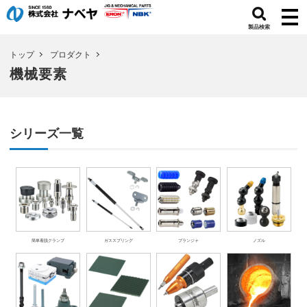
製品検索
トップ
プロダクト
機械要素
シリーズ一覧
簡単着脱クランプ
ガススプリング
プランジャ
ノズル