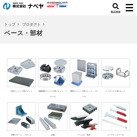
製品検索
トップ
プロダクト
ベース・部材
立形マシニング用パレット
5軸制御マシニング用パレット・イ
横形マシニング用パレット・イケ
インデックス用パレット
ケール
ール
部材プレート・ブロック
定盤
アンビル・巣床
メンテナンスツール