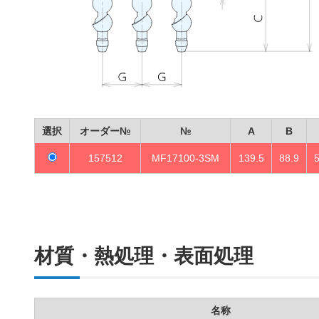
選択
オーダー№
№
A
B
157512
MF17100-3SM
139.5
88.9
材質・熱処理・表面処理
名称