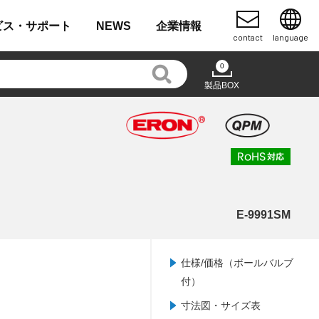
ビス・
サポート
NEWS
企業
情報
contact
language
0
製品BOX
E-9991SM
仕様/価格（ボールバルブ
付）
寸法図・サイズ表