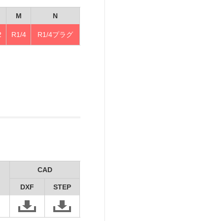
M
N
2
R1/4
R1/4プラグ
CAD
DXF
STEP