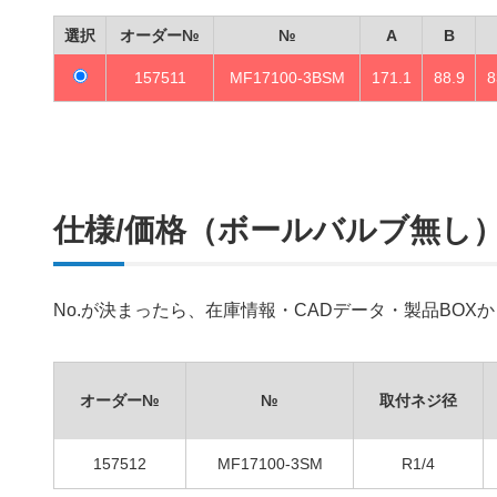
選択
オーダー№
№
A
B
157511
MF17100-3BSM
171.1
88.9
8
仕様/価格（ボールバルブ無し
No.が決まったら、在庫情報・CADデータ・製品BO
オーダー№
№
取付ネジ径
157512
MF17100-3SM
R1/4