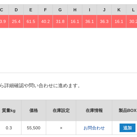
C
D
E
F
G
H
I
J
K
L
3.9
25.4
61.5
40.2
31.8
16.1
36.1
36.3
16.1
30.
）
Xから詳細確認や問い合わせに進めます。
質量kg
価格
在庫設定
在庫情報
製品BOX
0.3
55,500
×
お問合わせ
追加