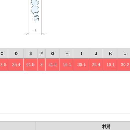
C
D
E
F
G
H
I
J
K
L
52.6
25.4
61.5
9
31.8
16.1
36.1
25.4
16.1
30.2
材質