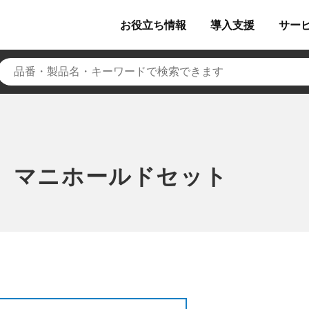
お役立ち
情報
導入
支援
サー
 マニホールドセット