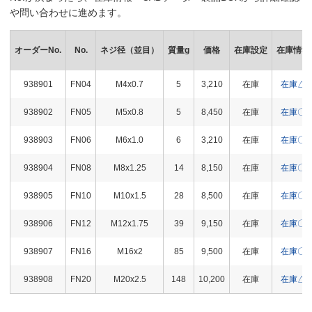
や問い合わせに進めます。
オーダーNo.
No.
ネジ径（並目）
質量g
価格
在庫設定
在庫情報
938901
FN04
M4x0.7
5
3,210
在庫
在庫△
938902
FN05
M5x0.8
5
8,450
在庫
在庫〇
938903
FN06
M6x1.0
6
3,210
在庫
在庫〇
938904
FN08
M8x1.25
14
8,150
在庫
在庫〇
938905
FN10
M10x1.5
28
8,500
在庫
在庫〇
938906
FN12
M12x1.75
39
9,150
在庫
在庫〇
938907
FN16
M16x2
85
9,500
在庫
在庫〇
938908
FN20
M20x2.5
148
10,200
在庫
在庫△