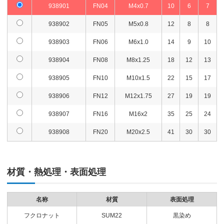
938901
FN04
M4x0.7
10
6
7
938902
FN05
M5x0.8
12
8
8
938903
FN06
M6x1.0
14
9
10
938904
FN08
M8x1.25
18
12
13
938905
FN10
M10x1.5
22
15
17
938906
FN12
M12x1.75
27
19
19
938907
FN16
M16x2
35
25
24
938908
FN20
M20x2.5
41
30
30
材質・熱処理・表面処理
名称
材質
表面処理
フクロナット
SUM22
黒染め