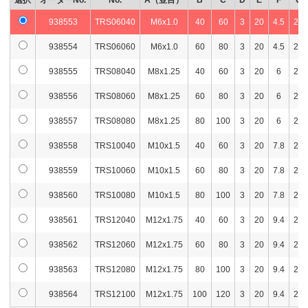
選択
オーダーNo.
No.
A（並目）
B
C
D
E
F
G
938553
TRS06040
M6x1.0
40
60
3
20
4.5
25
938554
TRS06060
M6x1.0
60
80
3
20
4.5
25
938555
TRS08040
M8x1.25
40
60
3
20
6
25
938556
TRS08060
M8x1.25
60
80
3
20
6
25
938557
TRS08080
M8x1.25
80
100
3
20
6
25
938558
TRS10040
M10x1.5
40
60
3
20
7.8
25
938559
TRS10060
M10x1.5
60
80
3
20
7.8
25
938560
TRS10080
M10x1.5
80
100
3
20
7.8
25
938561
TRS12040
M12x1.75
40
60
3
20
9.4
25
938562
TRS12060
M12x1.75
60
80
3
20
9.4
25
938563
TRS12080
M12x1.75
80
100
3
20
9.4
25
938564
TRS12100
M12x1.75
100
120
3
20
9.4
25