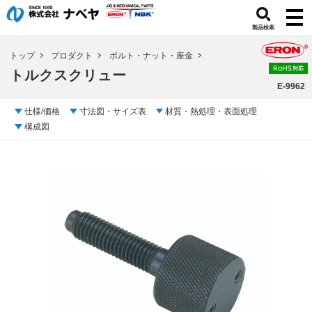
製品検索
トップ
プロダクト
ボルト・ナット・座金
トルクスクリュー
E-9962
仕様/価格
寸法図・サイズ表
材質・熱処理・表面処理
構成図