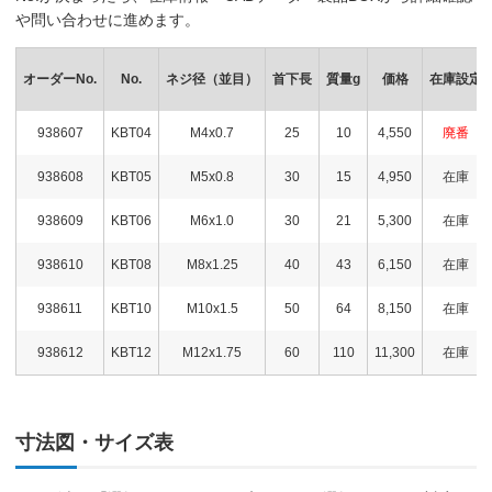
や問い合わせに進めます。
オーダーNo.
No.
ネジ径（並目）
首下長
質量g
価格
在庫設定
938607
KBT04
M4x0.7
25
10
4,550
廃番
938608
KBT05
M5x0.8
30
15
4,950
在庫
938609
KBT06
M6x1.0
30
21
5,300
在庫
938610
KBT08
M8x1.25
40
43
6,150
在庫
938611
KBT10
M10x1.5
50
64
8,150
在庫
938612
KBT12
M12x1.75
60
110
11,300
在庫
寸法図・サイズ表