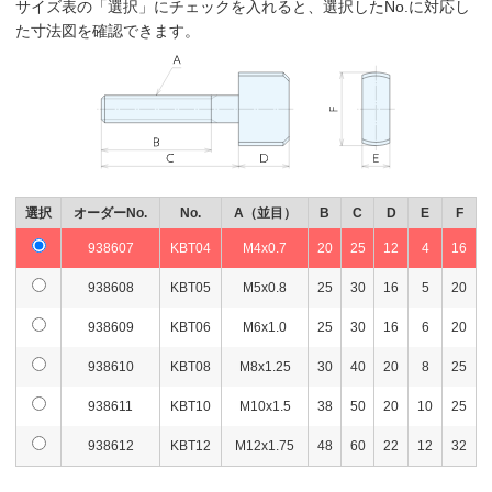
サイズ表の「選択」にチェックを入れると、選択したNo.に対応し
た寸法図を確認できます。
選択
オーダーNo.
No.
A（並目）
B
C
D
E
F
938607
KBT04
M4x0.7
20
25
12
4
16
938608
KBT05
M5x0.8
25
30
16
5
20
938609
KBT06
M6x1.0
25
30
16
6
20
938610
KBT08
M8x1.25
30
40
20
8
25
938611
KBT10
M10x1.5
38
50
20
10
25
938612
KBT12
M12x1.75
48
60
22
12
32