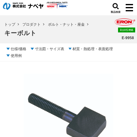
製品検索
トップ
プロダクト
ボルト・ナット・座金
キーボルト
E-9958
仕様/価格
寸法図・サイズ表
材質・熱処理・表面処理
使用例