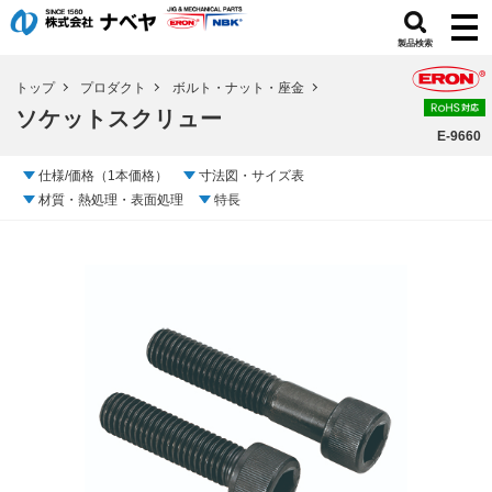
製品検索
トップ
プロダクト
ボルト・ナット・座金
ソケットスクリュー
E-9660
仕様/価格（1本価格）
寸法図・サイズ表
材質・熱処理・表面処理
特長