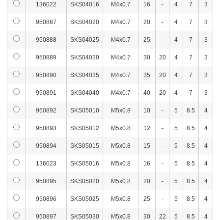
136022
SKS04016
M4x0.7
16
-
4
7
3
938094
SKS08030
M8x1.25
30
15
240
在庫
950887
SKS04020
M4x0.7
20
-
4
7
3
938095
SKS08035
M8x1.25
35
17
240
在庫
950888
SKS04025
M4x0.7
25
-
4
7
3
938096
SKS08040
M8x1.25
40
18
240
在庫
950889
SKS04030
M4x0.7
30
20
4
7
3
938097
SKS08045
M8x1.25
45
20
280
在庫
950890
SKS04035
M4x0.7
35
20
4
7
3
938098
SKS08050
M8x1.25
50
22
280
在庫
950891
SKS04040
M4x0.7
40
20
4
7
3
938099
SKS08055
M8x1.25
55
24
280
在庫
950892
SKS05010
M5x0.8
10
-
5
8.5
4
938100
SKS08060
M8x1.25
60
25
280
在庫
950893
SKS05012
M5x0.8
12
-
5
8.5
4
938101
SKS08065
M8x1.25
65
25
280
在庫
950894
SKS05015
M5x0.8
15
-
5
8.5
4
136023
SKS05016
M5x0.8
16
-
5
8.5
4
938102
SKS08070
M8x1.25
70
25
280
在庫
950895
SKS05020
M5x0.8
20
-
5
8.5
4
938103
SKS08075
M8x1.25
75
27
280
在庫
950896
SKS05025
M5x0.8
25
-
5
8.5
4
938104
SKS08080
M8x1.25
80
30
280
在庫
950897
SKS05030
M5x0.8
30
22
5
8.5
4