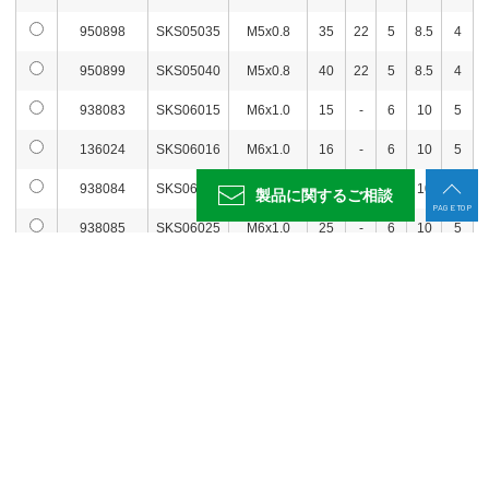
938105
SKS08090
M8x1.25
90
33
330
在庫
950898
SKS05035
M5x0.8
35
22
5
8.5
4
938106
SKS08100
M8x1.25
100
43
330
在庫
950899
SKS05040
M5x0.8
40
22
5
8.5
4
114752
SKS10010
M10x1.5
10
17
240
在庫
938083
SKS06015
M6x1.0
15
-
6
10
5
114753
SKS10015
M10x1.5
15
19
240
在庫
136024
SKS06016
M6x1.0
16
-
6
10
5
114754
SKS10020
M10x1.5
20
21.5
240
在庫
938084
SKS06020
M6x1.0
20
-
6
10
5
製品に関する
ご相談
PAGE TOP
114755
SKS10025
M10x1.5
25
24
240
在庫
938085
SKS06025
M6x1.0
25
-
6
10
5
938086
SKS06030
M6x1.0
30
-
6
10
5
114756
SKS10030
M10x1.5
30
26.5
240
在庫
938087
SKS06035
M6x1.0
35
24
6
10
5
114757
SKS10035
M10x1.5
35
29
240
在庫
938088
SKS06040
M6x1.0
40
24
6
10
5
114758
SKS10040
M10x1.5
40
32
240
在庫
材質・熱処理・表面処理
938089
SKS06045
M6x1.0
45
24
6
10
5
114759
SKS10045
M10x1.5
45
35
280
在庫
938090
SKS06050
M6x1.0
50
24
6
10
5
名称
材質
熱処理
表面処理
114760
SKS10050
M10x1.5
50
38
280
在庫
ソケットスクリュー
SCM435
焼入HRC39～44
黒染め
938091
SKS08015
M8x1.25
15
-
8
13
6