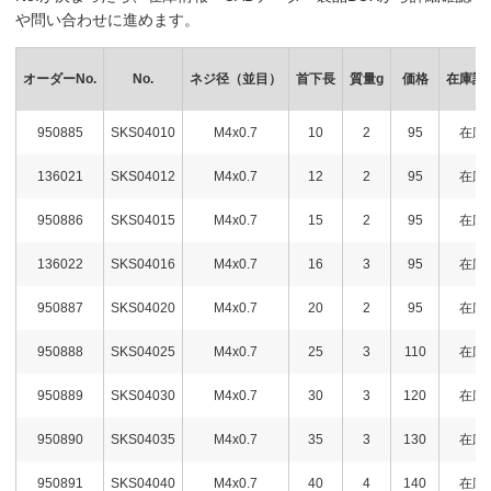
や問い合わせに進めます。
オーダーNo.
No.
ネジ径（並目）
首下長
質量g
価格
在庫設
950885
SKS04010
M4x0.7
10
2
95
在庫
136021
SKS04012
M4x0.7
12
2
95
在庫
950886
SKS04015
M4x0.7
15
2
95
在庫
136022
SKS04016
M4x0.7
16
3
95
在庫
950887
SKS04020
M4x0.7
20
2
95
在庫
950888
SKS04025
M4x0.7
25
3
110
在庫
950889
SKS04030
M4x0.7
30
3
120
在庫
950890
SKS04035
M4x0.7
35
3
130
在庫
950891
SKS04040
M4x0.7
40
4
140
在庫