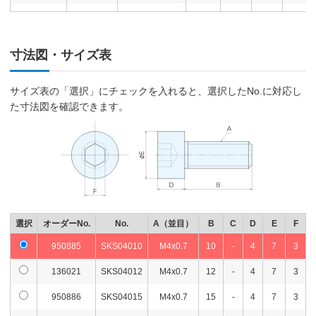
938084
SKS06020
M6x1.0
20
6
140
在庫
938085
SKS06025
M6x1.0
25
7
140
在庫
寸法図・サイズ表
938086
SKS06030
M6x1.0
30
8
140
在庫
サイズ表の「選択」にチェックを入れると、選択したNo.に対応し
938087
SKS06035
M6x1.0
35
8
210
在庫
た寸法図を確認できます。
938088
SKS06040
M6x1.0
40
9
210
在庫
938089
SKS06045
M6x1.0
45
9
270
在庫
938090
SKS06050
M6x1.0
50
10
270
在庫
938091
SKS08015
M8x1.25
15
8
240
在庫
選択
オーダーNo.
No.
A（並目）
B
C
D
E
F
136025
SKS08016
M8x1.25
16
14
240
在庫
950885
SKS04010
M4x0.7
10
-
4
7
3
938092
SKS08020
M8x1.25
20
10
240
在庫
136021
SKS04012
M4x0.7
12
-
4
7
3
950886
SKS04015
M4x0.7
15
-
4
7
3
938093
SKS08025
M8x1.25
25
15
240
在庫