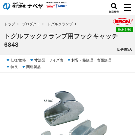
製品検索
トップ
プロダクト
トグルクランプ
トグルフッククランプ用フックキャッチ
6848
E-9485A
仕様/価格
寸法図・サイズ表
材質・熱処理・表面処理
特長
関連製品