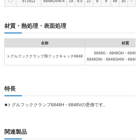
972912
6848GVNI-4
19
8.5
22
8
9
48
30
－
材質・熱処理・表面処理
名称
材質
6848G・6848GH・6848G
トグルフッククランプ用フックキャッチ6848
6848GNI・6848GHNI・6848G
特長
■トグルフッククランプ6848H・6848Vの受側です。
関連製品