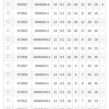
950567
6848GNI-4
18
8.2
25
38
15
42
28
8
972901
6848GH-2
11
5.2
12
18
8
26
18
－
972902
6848GH-3
14
6.5
19
28
12
39
23
－
972903
6848GH-4
19
8.5
26
38
17
56
30
－
972904
6848GHNI-2
11
5.2
12
18
8
26
18
－
972905
6848GHNI-3
14
6.5
19
28
12
39
23
－
972906
6848GHNI-4
19
8.5
26
38
17
56
30
－
972907
6848GV-2
11
5.2
12
5
5
26
18
－
972908
6848GV-3
14
6.5
16
6
7
36
23
－
972909
6848GV-4
19
8.5
22
8
9
48
30
－
972910
6848GVNI-2
11
5.2
12
5
5
26
18
－
972911
6848GVNI-3
14
6.5
16
6
7
36
23
－