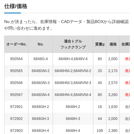
仕様/価格
No.が決まったら、在庫情報・CADデータ・製品BOXから詳細確認
や問い合わせに進めます。
適合トグル
オーダーNo.
No.
質量g
価格
在庫設
フッククランプ
950564
6848G-4
6848H-4,6848V-4
80
2,000
廃番
950565
6848GNI-2
6848HNI-2,6848VNI-2
20
2,170
廃番
950566
6848GNI-3
6848HNI-3,6848VNI-3
40
2,570
廃番
950567
6848GNI-4
6848HNI-4,6848VNI-4
80
3,260
廃番
972901
6848GH-2
6848H-2
16
1,630
在庫
972902
6848GH-3
6848H-3
44
2,000
在庫
972903
6848GH-4
6848H-4
108
2,380
在庫