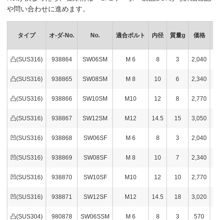
や問い合わせに進めます。
タイプ
オ-ダ-No.
No.
適合ボルト
内径
質量g
価格
在
凸(SUS316)
938864
SW06SM
M 6
8
3
2,040
凸(SUS316)
938865
SW08SM
M 8
10
6
2,340
凸(SUS316)
938866
SW10SM
M10
12
8
2,770
凸(SUS316)
938867
SW12SM
M12
14.5
15
3,050
凹(SUS316)
938868
SW06SF
M 6
8
3
2,040
凹(SUS316)
938869
SW08SF
M 8
10
7
2,340
凹(SUS316)
938870
SW10SF
M10
12
10
2,770
凹(SUS316)
938871
SW12SF
M12
14.5
18
3,020
凸(SUS304)
980878
SW06SSM
M 6
8
3
570