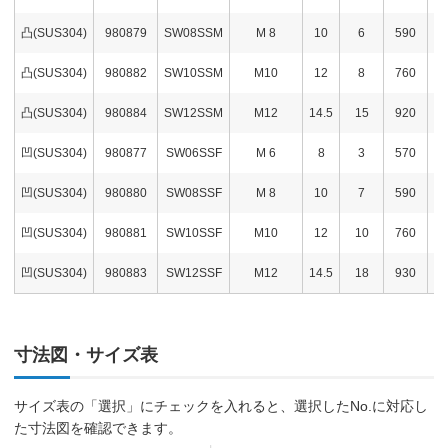
凸(SUS304)
980879
SW08SSM
M 8
10
6
590
凸(SUS304)
980882
SW10SSM
M10
12
8
760
凸(SUS304)
980884
SW12SSM
M12
14.5
15
920
凹(SUS304)
980877
SW06SSF
M 6
8
3
570
凹(SUS304)
980880
SW08SSF
M 8
10
7
590
凹(SUS304)
980881
SW10SSF
M10
12
10
760
凹(SUS304)
980883
SW12SSF
M12
14.5
18
930
寸法図・サイズ表
サイズ表の「選択」にチェックを入れると、選択したNo.に対応し
た寸法図を確認できます。