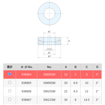
選択
オ-ダ-No.
No.
A
B
C
D
938864
SW06SM
16
5
8
3°
938865
SW08SM
20
6.6
10
2°
938866
SW10SM
22
8.3
12
2°
938867
SW12SM
30
8
14.5
2°