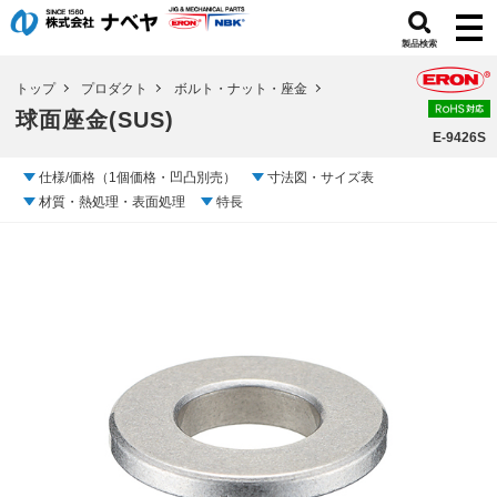
製品検索
トップ
プロダクト
ボルト・ナット・座金
球面座金(SUS)
E-9426S
仕様/価格（1個価格・凹凸別売）
寸法図・サイズ表
材質・熱処理・表面処理
特長