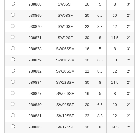
938868
SW06SF
16
5
8
3°
938869
SW08SF
20
6.6
10
2°
938870
SW10SF
22
8.3
12
2°
938871
SW12SF
30
8
14.5
2°
980878
SW06SSM
16
5
8
3°
980879
SW08SSM
20
6.6
10
2°
980882
SW10SSM
22
8.3
12
2°
980884
SW12SSM
30
8
14.5
2°
980877
SW06SSF
16
5
8
3°
980880
SW08SSF
20
6.6
10
2°
980881
SW10SSF
22
8.3
12
2°
980883
SW12SSF
30
8
14.5
2°