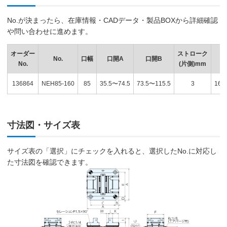
No.が決まったら、在庫情報・CADデータ・製品BOXから詳細確認
や問い合わせに進めます。
オーダー
ストローク
No.
口幅
口開A
口開B
No.
(片側)mm
136864
NEH85-160
85
35.5〜74.5
73.5〜115.5
3
16(
寸法図・サイズ表
サイズ表の「選択」にチェックを入れると、選択したNo.に対応し
た寸法図を確認できます。