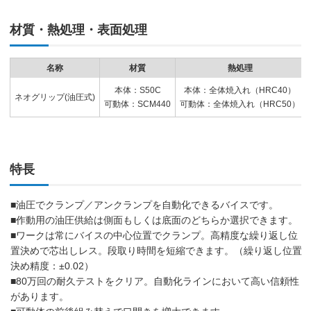
材質・熱処理・表面処理
名称
材質
熱処理
本体：S50C
本体：全体焼入れ（HRC40）
ネオグリップ(油圧式)
可動体：SCM440
可動体：全体焼入れ（HRC50）
特長
■油圧でクランプ／アンクランプを自動化できるバイスです。
■作動用の油圧供給は側面もしくは底面のどちらか選択できます。
■ワークは常にバイスの中心位置でクランプ。高精度な繰り返し位
置決めで芯出しレス。段取り時間を短縮できます。（繰り返し位置
決め精度：±0.02）
■80万回の耐久テストをクリア。自動化ラインにおいて高い信頼性
があります。