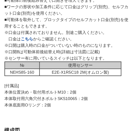
■可動体の前後組み替えで口開きを増大できます。
■ワークの形状や加工条件に応じて口金はグリップ(別売)、セルフカ
ット口金(別売)を使用ください。
■可動体を取外して、ブロックタイプのセルフカット口金(別売)を使
用することもできます。
※口金は付属されておりません。別途ご購入ください。
口金は
こちら
からご確認ください。
※口開は購入時の口金がついていない時のものになります。
※口開Bは可動体前後組替え時(詳細は寸法図に記載)
※センサー有に用いているスイッチは以下となります。
№
使用センサー
NEHS85-160
E2E-X1R5C18 2M(オムロン製)
[付属品]
本体位置決め・取付用ボルトM10：2個
本体取付用六角穴付きボルトSKS10065：2個
本体底面用Oリング：2個
構成図