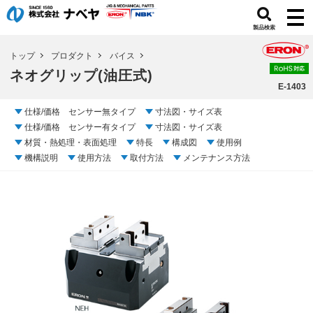
製品検索
トップ
プロダクト
バイス
ネオグリップ(油圧式)
E-1403
仕様/価格 センサー無タイプ
寸法図・サイズ表
仕様/価格 センサー有タイプ
寸法図・サイズ表
材質・熱処理・表面処理
特長
構成図
使用例
機構説明
使用方法
取付方法
メンテナンス方法