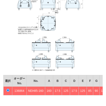
オーダー
選択
No.
A
B
C
D
E
F
G
No.
136864
NEH85-160
160
17.5
125
17.5
125
85
90
111