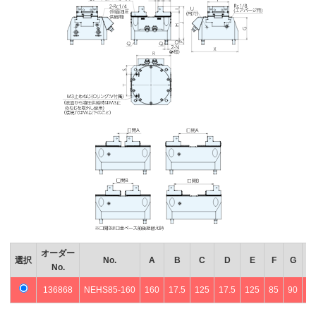
オーダー
選択
No.
A
B
C
D
E
F
G
No.
136868
NEHS85-160
160
17.5
125
17.5
125
85
90
11