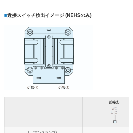
■
近接スイッチ検出イメージ (NEHSのみ)
近接①
U（アンクランプ）