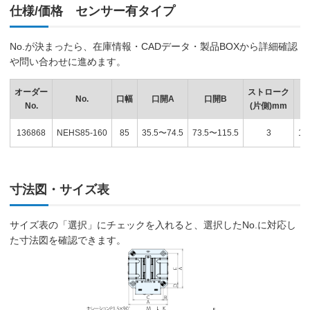
仕様/価格 センサー有タイプ
No.が決まったら、在庫情報・CADデータ・製品BOXから詳細確認
や問い合わせに進めます。
オーダー
ストローク
No.
口幅
口開A
口開B
No.
(片側)mm
136868
NEHS85-160
85
35.5〜74.5
73.5〜115.5
3
16
寸法図・サイズ表
サイズ表の「選択」にチェックを入れると、選択したNo.に対応し
た寸法図を確認できます。