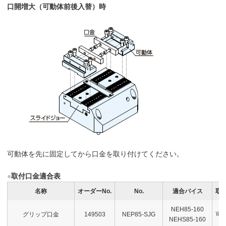
口開増大（可動体前後入替）時
可動体を先に固定してから口金を取り付けてください。
●
取付口金適合表
名称
オーダーNo.
No.
適合バイス
取
NEH85-160
グリップ口金
149503
NEP85-SJG
可
NEHS85-160