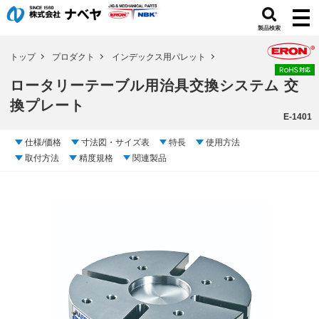
製品検索
トップ
プロダクト
インデックス用パレット
ロータリーテーブル用治具交換システム 交
換プレート
E-1401
仕様/価格
寸法図・サイズ表
特長
使用方法
取付方法
精度規格
関連製品