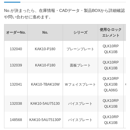
No.が決まったら、在庫情報・CADデータ・製品BOXから詳細確認
や問い合わせに進めます。
使用Ｑ-ロック
オーダーNo.
No.
シリーズ
エレメント
QLK10RP
132040
KAK10-P180
プレーンプレート
QLK10B
QLK10RP
132039
KAK10-F180
面板プレート
QLK10B
QLK10RP
132041
KAK10-TBAK10W
Ｗフェイスプレート
QLK10B
QL
QLA06G
QLK10RP
132038
KAK10-5AU75130
バイスプレート
5
QLK10B
QLK10RP
148568
KAK10-5AU75130P
バイスプレート
5
QLK10B