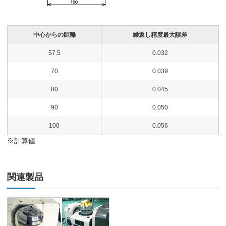
中心からの距離
繰返し精度最大誤差
57.5
0.032
70
0.039
80
0.045
90
0.050
100
0.056
※計算値
関連製品