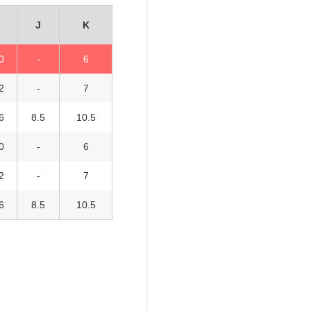
J
K
0
-
6
2
-
7
6
8.5
10.5
0
-
6
2
-
7
6
8.5
10.5