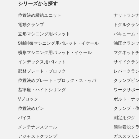
シリーズから探す
位置決め締結ユニット
ナットラン
電動クランプ
トグルクラ
立形マシニング用パレット
バキューム
5軸制御マシニング用パレット・イケール
油圧クラン
横形マシニング用パレット・イケール
マグネット
インデックス用パレット
サイドクラ
部材プレート・ブロック
レバークラ
位置決めプレート・ブロック・ストッパ
クランプピ
基準座・ハイトシリンダ
ワークサポ
Vブロック
ボルト・ナ
位置決めピン
クランプ・
バイス
測定用ジグ
メンテナンスツール
簡単着脱ク
アジャストクランプ
ガススプリ