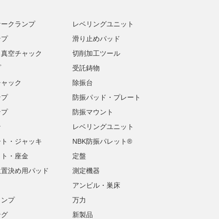
ナークランプ
レベリングユニット
ンプ
滑り止めパッド
・真空チャック
切削加工ツール
プ
受託鋳物
チャック
除振台
ンプ
防振パッド・プレート
ンプ
防振マウント
ン
レベリングユニット
ート・ジャッキ
NBK防振パレット®
ット・座金
定盤
位置決め用パッド
測定機器
アンビル・巣床
ランプ
万力
ング
新製品