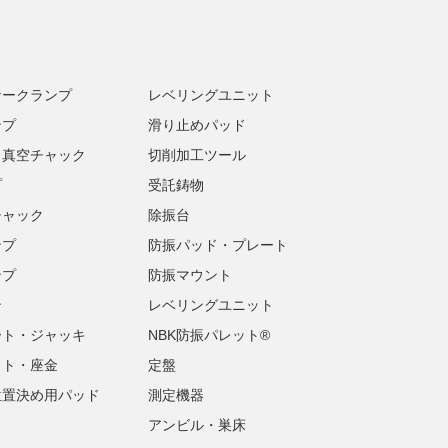
ナークランプ
レベリングユニット
ンプ
滑り止めパッド
・真空チャック
切削加工ツール
プ
受託鋳物
チャック
除振台
ンプ
防振パッド・プレート
ンプ
防振マウント
ン
レベリングユニット
ート・ジャッキ
NBK防振パレット®
ット・座金
定盤
位置決め用パッド
測定機器
アンビル・巣床