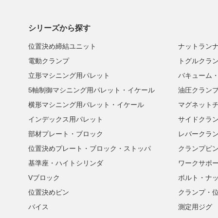
シリーズから探す
位置決め締結ユニット
ナットラン
電動クランプ
トグルクラ
立形マシニング用パレット
バキューム
5軸制御マシニング用パレット・イケール
油圧クラン
横形マシニング用パレット・イケール
マグネット
インデックス用パレット
サイドクラ
部材プレート・ブロック
レバークラ
位置決めプレート・ブロック・ストッパ
クランプピ
基準座・ハイトシリンダ
ワークサポ
Vブロック
ボルト・ナ
位置決めピン
クランプ・
バイス
測定用ジグ