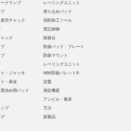
ナークランプ
レベリングユニット
ンプ
滑り止めパッド
・真空チャック
切削加工ツール
プ
受託鋳物
チャック
除振台
ンプ
防振パッド・プレート
ンプ
防振マウント
ン
レベリングユニット
ート・ジャッキ
NBK防振パレット®
ット・座金
定盤
位置決め用パッド
測定機器
アンビル・巣床
ランプ
万力
ング
新製品