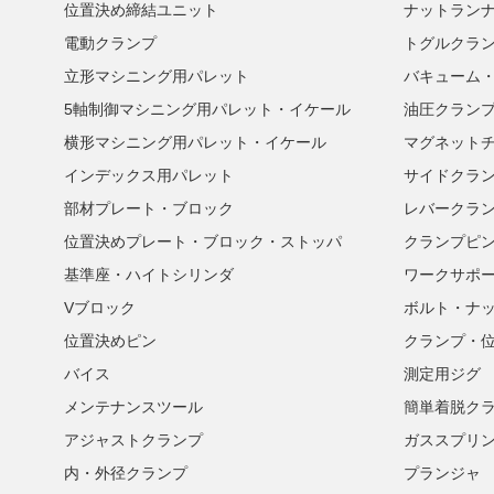
位置決め締結ユニット
ナットラン
電動クランプ
トグルクラ
立形マシニング用パレット
バキューム
5軸制御マシニング用パレット・イケール
油圧クラン
横形マシニング用パレット・イケール
マグネット
インデックス用パレット
サイドクラ
部材プレート・ブロック
レバークラ
位置決めプレート・ブロック・ストッパ
クランプピ
基準座・ハイトシリンダ
ワークサポ
Vブロック
ボルト・ナ
位置決めピン
クランプ・
バイス
測定用ジグ
メンテナンスツール
簡単着脱ク
アジャストクランプ
ガススプリ
内・外径クランプ
プランジャ