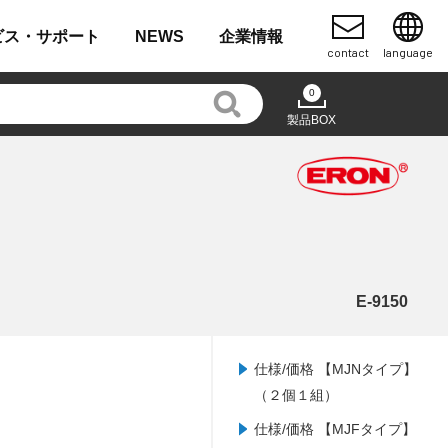
ビス・
サポート
NEWS
企業
情報
contact
language
0
製品BOX
E-9150
仕様/価格 【MJNタイプ】
（２個１組）
仕様/価格 【MJFタイプ】