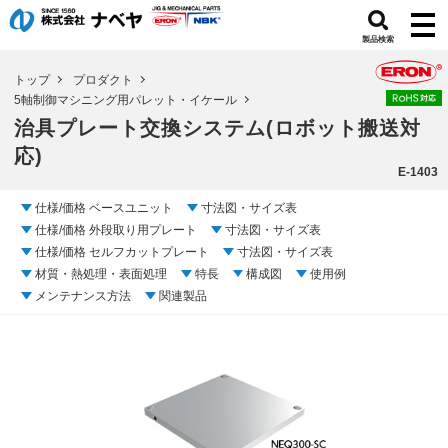
製品検索
トップ
プロダクト
5軸制御マシニング用パレット・イケール
治具プレート交換システム(ロボット搬送対
応)
E-1403
仕様/価格 ベースユニット
寸法図・サイズ表
仕様/価格 外段取り用プレート
寸法図・サイズ表
仕様/価格 セルフカットプレート
寸法図・サイズ表
材質・熱処理・表面処理
特長
構成図
使用例
メンテナンス方法
関連製品