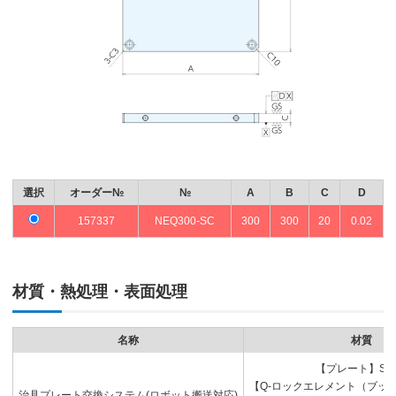
選択
オーダー№
№
A
B
C
D
157337
NEQ300-SC
300
300
20
0.02
材質・熱処理・表面処理
名称
材質
【プレート】S5
【Q-ロックエレメント（ブッシ
治具プレート交換システム(ロボット搬送対応)