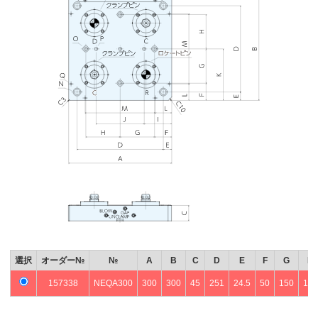
選択
オーダー№
№
A
B
C
D
E
F
G
H
157338
NEQA300
300
300
45
251
24.5
50
150
100