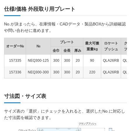
仕様/価格 外段取り用プレート
No.が決まったら、在庫情報・CADデータ・製品BOXから詳細確認
や問い合わせに進めます。
プレート
最大可搬
ロケート
クラ
オーダー№
№
重量kg
ブッシュ
ブッ
全巾
全長
厚み
157335
NEQ300-125
300
300
20
90
QLA26RB
QLA
157336
NEQ300-300
300
300
20
220
QLA26RB
QLA
寸法図・サイズ表
サイズ表の「選択」にチェックを入れると、選択したNo.に対応し
た寸法図を確認できます。