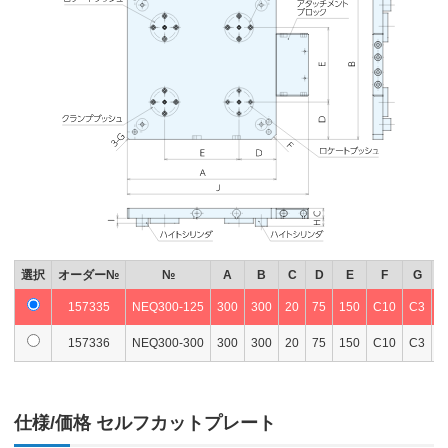
選択
オーダー№
№
A
B
C
D
E
F
G
157335
NEQ300-125
300
300
20
75
150
C10
C3
1
157336
NEQ300-300
300
300
20
75
150
C10
C3
1
仕様/価格 セルフカットプレート